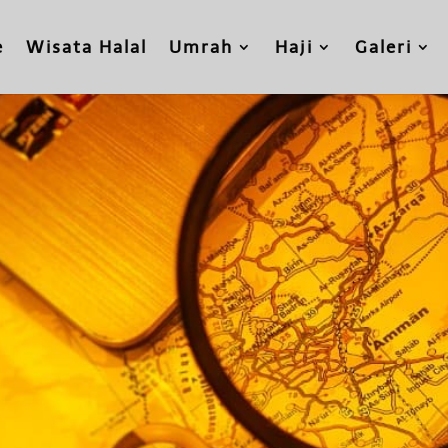
e
Wisata Halal
Umrah
Haji
Galeri