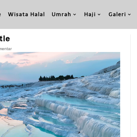
e
Wisata Halal
Umrah
Haji
Galeri
tle
mentar