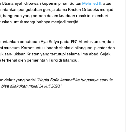
leh Utsmaniyah di bawah kepemimpinan Sultan
Mehmed II
, atau
erintahkan pengubahan gereja utama Kristen Ortodoks menjadi
i, bangunan yang berada dalam keadaan rusak ini memberi
uskan untuk mengubahnya menjadi masjid
k
intahkan penutupan Aya Sofya pada 1931 M untuk umum, dan
i museum. Karpet untuk ibadah shalat dihilangkan, plester dan
ukisan-lukisan Kristen yang tertutupi selama lima abad. Sejak
a terkenal oleh pemerintah Turki di Istambul.
 dekrit yang berisi
“Hagia Sofia kembali ke fungsinya semula
isa dilakukan mulai 24 Juli 2020.”