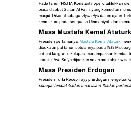
Pada tahun 1453 M, Konstantinopel ditaklukkan o
biasa disebut Sultan Al Fatih, yang kemudian mem
masjid. Dikenal sebagai
Ayasofya
dalam ejaan Turk
kesan kuat pada penguasa Utsmaniyah dan memut
Masa Mustafa Kemal Atatur
Presiden pertamanya,
Mustafa Kemal Atatürk
memer
dibuka empat tahun setelahnya pada 1935 M sebaga
cat-cat kaligrafi dikelupas, menampakkan kembali l
saat itu, Aya Sofya dijadikan salah satu objek wisat
Masa Presiden Erdogan
Presiden Turki Recep Tayyip Erdoğan mengeluarkan
sebagai tempat ibadah umat Islam. Ibadah pertama b