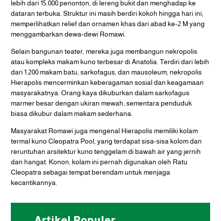
lebih dari 15.000 penonton, di lereng bukit dan menghadap ke
dataran terbuka. Struktur ini masih berdiri kokoh hingga hari ini,
memperlihatkan relief dan ornamen khas dari abad ke-2 M yang
menggambarkan dewa-dewi Romawi.
Selain bangunan teater, mereka juga membangun nekropolis
atau kompleks makam kuno terbesar di Anatolia. Terdiri dari lebih
dari 1.200 makam batu, sarkofagus, dan mausoleum, nekropolis
Hierapolis mencerminkan keberagaman sosial dan keagamaan
masyarakatnya. Orang kaya dikuburkan dalam sarkofagus
marmer besar dengan ukiran mewah, sementara penduduk
biasa dikubur dalam makam sederhana.
Masyarakat Romawi juga mengenal Hierapolis memiliki kolam
termal kuno Cleopatra Pool, yang terdapat sisa-sisa kolom dan
reruntuhan arsitektur kuno tenggelam di bawah air yang jernih
dan hangat. Konon, kolam ini pernah digunakan oleh Ratu
Cleopatra sebagai tempat berendam untuk menjaga
kecantikannya.
Artikel Populer