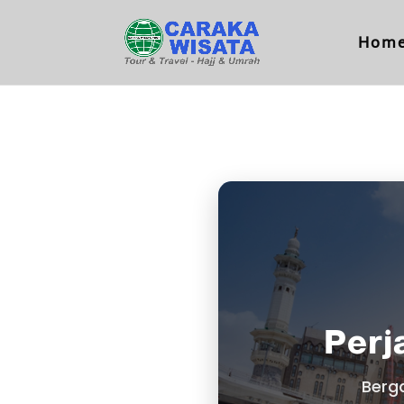
Hom
Perj
Berg