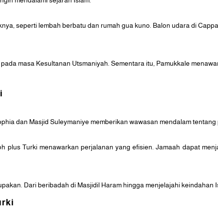
 ingin mendalami sejarah Islam.
ya, seperti lembah berbatu dan rumah gua kuno. Balon udara di Cappa
a pada masa Kesultanan Utsmaniyah. Sementara itu, Pamukkale menaw
i
a Sophia dan Masjid Suleymaniye memberikan wawasan mendalam tentang
oh plus Turki menawarkan perjalanan yang efisien. Jamaah dapat menj
pakan. Dari beribadah di Masjidil Haram hingga menjelajahi keindahan I
urki