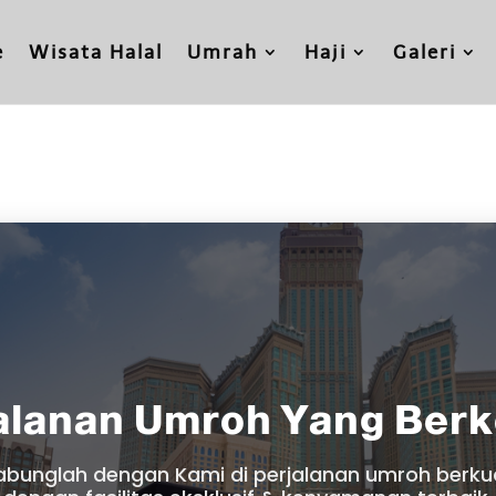
e
Wisata Halal
Umrah
Haji
Galeri
alanan Umroh Yang Ber
abunglah dengan Kami di perjalanan umroh berkua