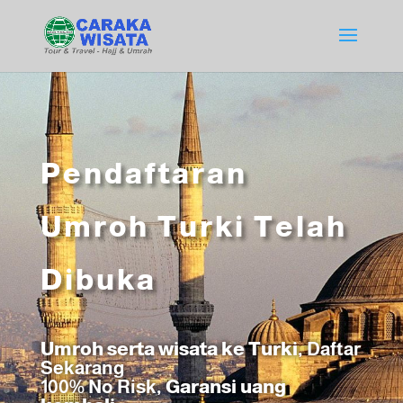
Pendaftaran
Umroh Turki Telah
Dibuka
Umroh serta wisata ke Turki,
Daftar
Sekarang
100% No Risk
, Garansi uang