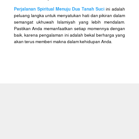
Perjalanan Spiritual Menuju Dua Tanah Suci
ini adalah
peluang langka untuk menyatukan hati dan pikiran dalam
semangat ukhuwah Islamiyah yang lebih mendalam.
Pastikan Anda memanfaatkan setiap momennya dengan
baik, karena pengalaman ini adalah bekal berharga yang
akan terus memberi makna dalam kehidupan Anda.
Caraka Wisata Tour adalah perusahaan
travel agent yang melayani
penyelenggaraan Haji Khusus (atau Haji
Plus), Umrah & Halal Tour.