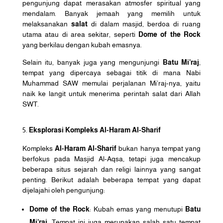
pengunjung dapat merasakan atmosfer spiritual yang
mendalam. Banyak jemaah yang memilih untuk
melaksanakan
salat
di dalam masjid, berdoa di ruang
utama atau di area sekitar, seperti
Dome of the Rock
yang berkilau dengan kubah emasnya.
Selain itu, banyak juga yang mengunjungi
Batu Mi’raj
,
tempat yang dipercaya sebagai titik di mana Nabi
Muhammad SAW memulai perjalanan Mi’raj-nya, yaitu
naik ke langit untuk menerima perintah salat dari Allah
SWT.
Eksplorasi Kompleks Al-Haram Al-Sharif
Kompleks
Al-Haram Al-Sharif
bukan hanya tempat yang
berfokus pada Masjid Al-Aqsa, tetapi juga mencakup
beberapa situs sejarah dan religi lainnya yang sangat
penting. Berikut adalah beberapa tempat yang dapat
dijelajahi oleh pengunjung:
Dome of the Rock
: Kubah emas yang menutupi
Batu
Mi’raj
. Tempat ini juga merupakan salah satu tempat