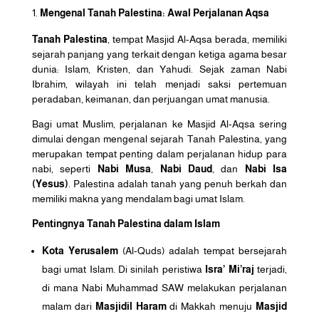
Mengenal Tanah Palestina: Awal Perjalanan Aqsa
Tanah Palestina
, tempat Masjid Al-Aqsa berada, memiliki
sejarah panjang yang terkait dengan ketiga agama besar
dunia: Islam, Kristen, dan Yahudi. Sejak zaman Nabi
Ibrahim, wilayah ini telah menjadi saksi pertemuan
peradaban, keimanan, dan perjuangan umat manusia.
Bagi umat Muslim, perjalanan ke Masjid Al-Aqsa sering
dimulai dengan mengenal sejarah Tanah Palestina, yang
merupakan tempat penting dalam perjalanan hidup para
nabi, seperti
Nabi Musa
,
Nabi Daud
, dan
Nabi Isa
(Yesus)
. Palestina adalah tanah yang penuh berkah dan
memiliki makna yang mendalam bagi umat Islam.
Pentingnya Tanah Palestina dalam Islam
Kota Yerusalem
(Al-Quds) adalah tempat bersejarah
bagi umat Islam. Di sinilah peristiwa
Isra’ Mi’raj
terjadi,
di mana Nabi Muhammad SAW melakukan perjalanan
malam dari
Masjidil Haram
di Makkah menuju
Masjid