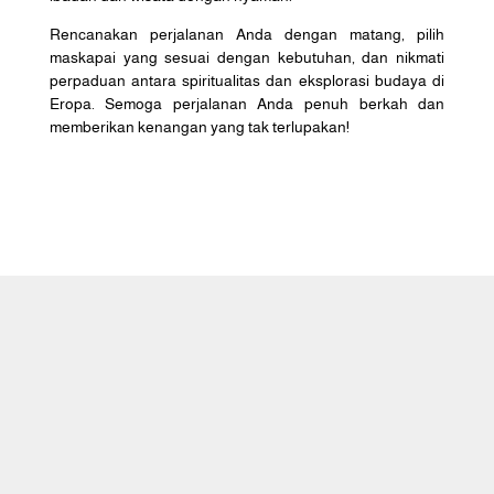
Rencanakan perjalanan Anda dengan matang, pilih
maskapai yang sesuai dengan kebutuhan, dan nikmati
perpaduan antara spiritualitas dan eksplorasi budaya di
Eropa. Semoga perjalanan Anda penuh berkah dan
memberikan kenangan yang tak terlupakan!
Caraka Wisata Tour adalah perusahaan
travel agent yang melayani
penyelenggaraan Haji Khusus (atau Haji
Plus), Umrah & Halal Tour.