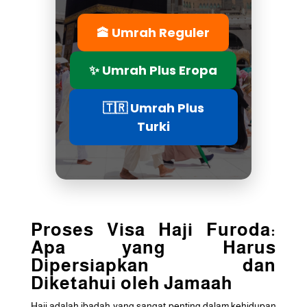
🕋 Umrah Reguler
✨ Umrah Plus Eropa
🇹🇷 Umrah Plus
Turki
Proses Visa Haji Furoda:
Apa yang Harus
Dipersiapkan dan
Diketahui oleh Jamaah
Haji adalah ibadah yang sangat penting dalam kehidupan