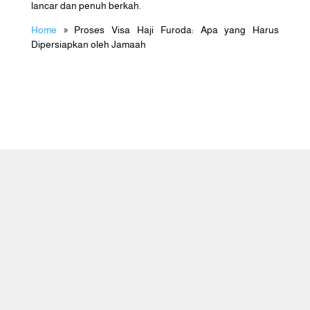
lancar dan penuh berkah.
Home
»
Proses Visa Haji Furoda: Apa yang Harus
Dipersiapkan oleh Jamaah
Caraka Wisata Tour adalah perusahaan
travel agent yang melayani
penyelenggaraan Haji Khusus (atau Haji
Plus), Umrah & Halal Tour.