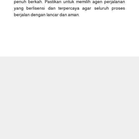
penuh berkah. Pastikan untuk memilih agen perjalanan
yang berlisensi dan terpercaya agar seluruh proses
berjalan dengan lancar dan aman.
Caraka Wisata Tour adalah perusahaan
travel agent yang melayani
penyelenggaraan Haji Khusus (atau Haji
Plus), Umrah & Halal Tour.