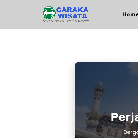
Hom
Perj
Berg