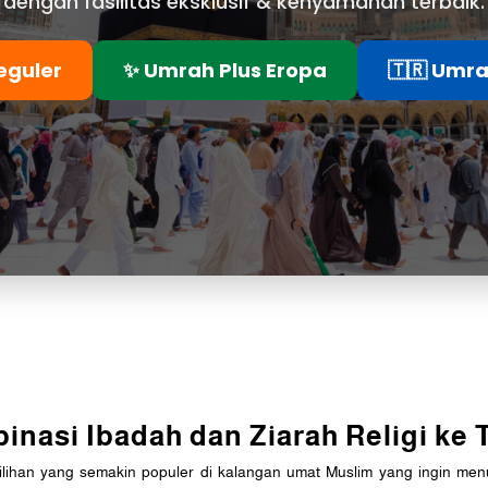
dengan fasilitas eksklusif & kenyamanan terbaik.
eguler
✨ Umrah Plus Eropa
🇹🇷 Umra
inasi Ibadah dan Ziarah Religi ke
ilihan yang semakin populer di kalangan umat Muslim yang ingin me