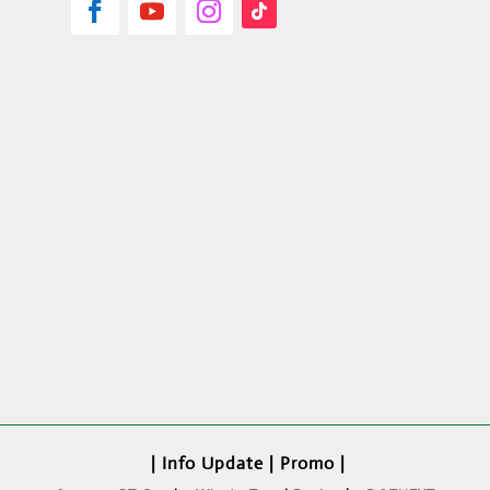
Siskopatuh Kementrian Agama RI
|
Info Update
|
Promo
|