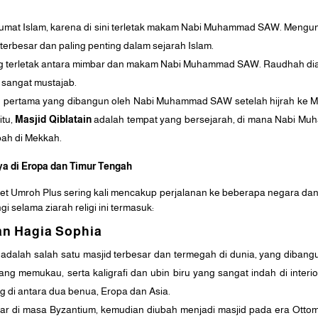
i umat Islam, karena di sini terletak makam Nabi Muhammad SAW. Meng
 terbesar dan paling penting dalam sejarah Islam.
g terletak antara mimbar dan makam Nabi Muhammad SAW. Raudhah diang
 sangat mustajab.
d pertama yang dibangun oleh Nabi Muhammad SAW setelah hijrah ke Ma
itu,
Masjid Qiblatain
adalah tempat yang bersejarah, di mana Nabi 
’bah di Mekkah.
ya di Eropa dan Timur Tengah
et Umroh Plus sering kali mencakup perjalanan ke beberapa negara dan
i selama ziarah religi ini termasuk:
dan Hagia Sophia
 adalah salah satu masjid terbesar dan termegah di dunia, yang dibangu
ng memukau, serta kaligrafi dan ubin biru yang sangat indah di interi
 di antara dua benua, Eropa dan Asia.
sar di masa Byzantium, kemudian diubah menjadi masjid pada era Otto