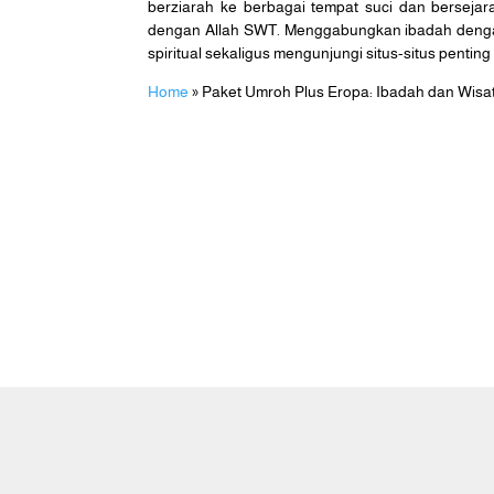
berziarah ke berbagai tempat suci dan bersej
dengan Allah SWT. Menggabungkan ibadah dengan 
spiritual sekaligus mengunjungi situs-situs pentin
Home
»
Paket Umroh Plus Eropa: Ibadah dan Wisat
Caraka Wisata Tour adalah