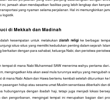
t ini, jamaah akan mendapatkan fasilitas yang lebih lengkap dan kenya
transportasi yang nyaman selama perjalanan. Hal ini memungkinkan ja
 logistik.
Suci di Mekkah dan Madinah
 adalah kesempatan untuk melakukan
ziarah religi
ke berbagai tempat
ungi situs-situs yang memiliki kedudukan penting dalam sejarah Isla
kaitan dengan para sahabat, keluarga Nabi, dan peristiwa-peristiwa 
alah tempat di mana Nabi Muhammad SAW menerima wahyu pertama dari All
m, mengingatkan kita akan awal mula turunnya wahyu yang mengubah s
tempat di mana Nabi Adam dan Hawa bertemu kembali setelah diturunkan k
pasangan hidup atau sesama umat Muslim senantiasa diberkahi dan dil
ena hubungannya dengan ibadah haji, tetapi juga menjadi lokasi bersej
an pengorbanan, mengingat tempat ini merupakan bagian dari pro