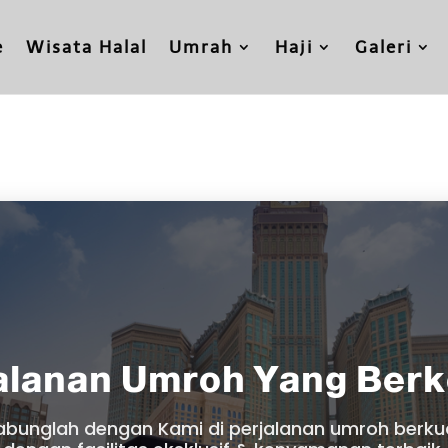
e
Wisata Halal
Umrah
Haji
Galeri
alanan Umroh Yang Ber
abunglah dengan Kami di perjalanan umroh berkua