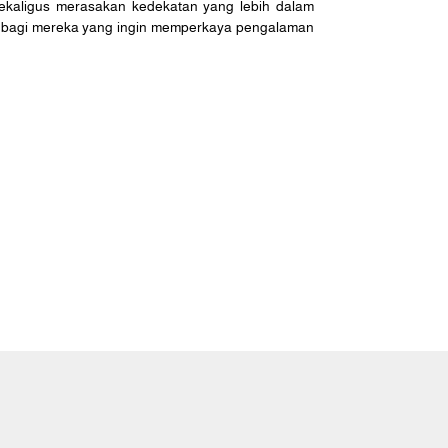
ekaligus merasakan kedekatan yang lebih dalam
ak bagi mereka yang ingin memperkaya pengalaman
Jl. Jatibaru Raya No.56A, Jakarta