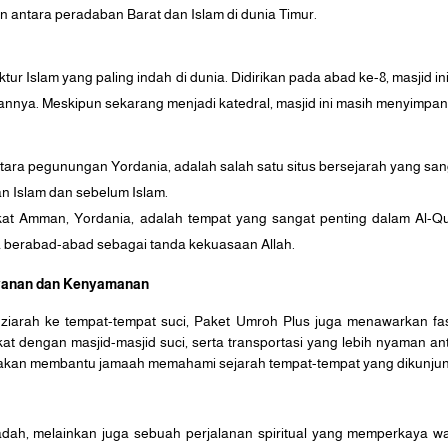
antara peradaban Barat dan Islam di dunia Timur.
ktur Islam yang paling indah di dunia. Didirikan pada abad ke-8, masji
nya. Meskipun sekarang menjadi katedral, masjid ini masih menyimpan k
antara pegunungan Yordania, adalah salah satu situs bersejarah yang
 Islam dan sebelum Islam.
at Amman, Yordania, adalah tempat yang sangat penting dalam Al-Q
ma berabad-abad sebagai tanda kekuasaan Allah.
ayanan dan Kenyamanan
iarah ke tempat-tempat suci, Paket Umroh Plus juga menawarkan fas
kat dengan masjid-masjid suci, serta transportasi yang lebih nyaman a
an akan membantu jamaah memahami sejarah tempat-tempat yang dikunjun
dah, melainkan juga sebuah perjalanan spiritual yang memperkaya 