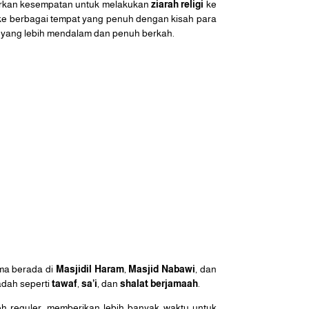
warkan kesempatan untuk melakukan
ziarah religi
ke
n ke berbagai tempat yang penuh dengan kisah para
yang lebih mendalam dan penuh berkah.
ma berada di
Masjidil Haram
,
Masjid Nabawi
, dan
adah seperti
tawaf
,
sa’i
, dan
shalat berjamaah
.
h reguler, memberikan lebih banyak waktu untuk