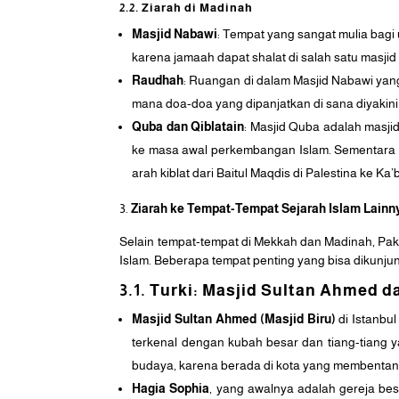
2.2. Ziarah di Madinah
Masjid Nabawi
: Tempat yang sangat mulia bag
karena jamaah dapat shalat di salah satu masjid
Raudhah
: Ruangan di dalam Masjid Nabawi yan
mana doa-doa yang dipanjatkan di sana diyakini
Quba dan Qiblatain
: Masjid Quba adalah masji
ke masa awal perkembangan Islam. Sementara 
arah kiblat dari Baitul Maqdis di Palestina ke Ka
Ziarah ke Tempat-Tempat Sejarah Islam Lainn
Selain tempat-tempat di Mekkah dan Madinah, Pak
Islam. Beberapa tempat penting yang bisa dikunjung
3.1. Turki: Masjid Sultan Ahmed 
Masjid Sultan Ahmed (Masjid Biru)
di Istanbul
terkenal dengan kubah besar dan tiang-tiang ya
budaya, karena berada di kota yang membentang
Hagia Sophia
, yang awalnya adalah gereja be