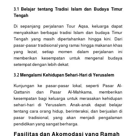
3.1 Belajar tentang Tradisi Islam dan Budaya Timur
Tengah
Di sepanjang perjalanan Tour Aqsa, keluarga dapat
menyaksikan berbagai tradisi Islam dan budaya Timur
Tengah yang masih dipertahankan hingga kini. Dari
pasar-pasar tradisional yang ramai hingga makanan khas
yang lezat, setiap momen dalam perjalanan ini
memberikan kesempatan untuk mengenal budaya
setempat dengan lebih dekat.
3.2 Mengalami Kehidupan Sehari-Hari di Yerusalem
Kunjungan ke pasar-pasar lokal, seperti Pasar Al-
Qattanin dan Pasar Al-Mahkama, memberikan
kesempatan bagi keluarga untuk merasakan kehidupan
sehari-hari di Yerusalem. Anak-anak dapat belajar
tentang cara orang hidup, berinteraksi, dan berjualan di
pasar tradisional, yang akan menjadi pengalaman
pendidikan yang sangat berharga.
Fasilitas dan Akomodasi yang Ramah