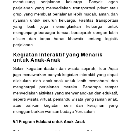
mendukung perjalanan keluarga. Banyak agen
perjalanan yang menyediakan transportasi privat atau
grup, yang membuat perjalanan lebih mudah, aman, dan
nyaman untuk seluruh keluarga. Fasilitas transportasi
yang baik juga memungkinkan keluarga untuk
mengunjungi berbagai tempat bersejarah dengan lebih
efisien dan tanpa harus khawatir tentang logistik
perjalanan.
Kegiatan Interaktif yang Menarik
untuk Anak-Anak
Selain kegiatan ibadah dan wisata sejarah, Tour Aqsa
juga menawarkan banyak kegiatan interaktif yang dapat
dilakukan oleh anak-anak untuk lebih memahami dan
menghargai perjalanan mereka. Beberapa tempat
menyediakan aktivitas yang menyenangkan dan edukatif,
seperti wisata virtual, pemandu wisata yang ramah anak,
atau bahkan kegiatan seni dan kerajinan yang
menggambarkan warisan budaya Yerusalem.
5.1 Program Edukasi untuk Anak-Anak