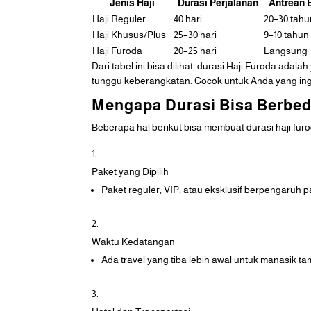
Jenis Haji
Durasi Perjalanan
Antrean 
Haji Reguler
40 hari
20–30 tahu
Haji Khusus/Plus
25–30 hari
9–10 tahun
Haji Furoda
20–25 hari
Langsung
Dari tabel ini bisa dilihat, durasi Haji Furoda ada
tunggu keberangkatan. Cocok untuk Anda yang ingi
Mengapa Durasi Bisa Berbe
Beberapa hal berikut bisa membuat durasi haji fur
Paket yang Dipilih
Paket reguler, VIP, atau eksklusif berpengaruh 
Waktu Kedatangan
Ada travel yang tiba lebih awal untuk manasik ta