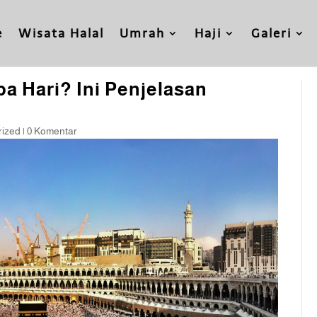
e
Wisata Halal
Umrah
Haji
Galeri
pa Hari? Ini Penjelasan
rized
|
0 Komentar