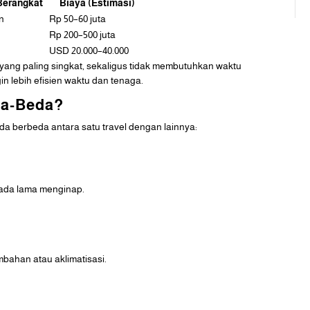
Berangkat
Biaya (Estimasi)
n
Rp 50–60 juta
Rp 200–500 juta
USD 20.000–40.000
lah yang paling singkat, sekaligus tidak membutuhkan waktu
n lebih efisien waktu dan tenaga.
da-Beda?
oda berbeda antara satu travel dengan lainnya:
pada lama menginap.
mbahan atau aklimatisasi.