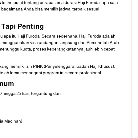
as to the point tentang berapa lama durasi Haji Furoda, apa saja
agaimana Anda bisa memilih jadwal terbaik sesuai
 Tapi Penting
lu apa itu Haji Furoda. Secara sederhana, Haji Furoda adalah
ng menggunakan visa undangan langsung dari Pemerintah Arab
u menunggu kuota, proses keberangkatannya jauh lebih cepat
 yang memiliki izin PIHK (Penyelenggara Ibadah Haji Khusus).
telah lama menangani program ini secara profesional.
Umum
 hingga 25 hari, tergantung dari:
ia Madinah)