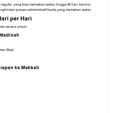
i reguler, yang bisa memakan waktu hingga 40 hari, karena
menghindari proses administratif kuota yang memakan waktu.
ari per Hari
roda secara umum:
i Madinah
man Baqi’
rsiapan ke Mekkah