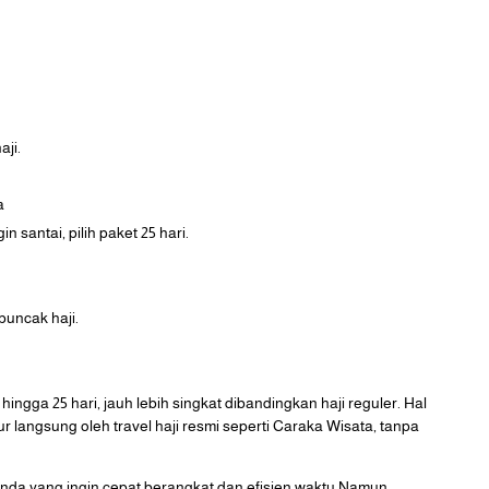
aji.
a
in santai, pilih paket 25 hari.
puncak haji.
hingga 25 hari, jauh lebih singkat dibandingkan haji reguler. Hal
tur langsung oleh travel haji resmi seperti Caraka Wisata, tanpa
 Anda yang ingin cepat berangkat dan efisien waktu.Namun,