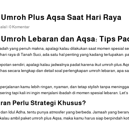
 Umroh Plus Aqsa Saat Hari Raya
alal
|
0 Komentar
 Umroh Lebaran dan Aqsa: Tips P
ah yang penuh makna, apalagi kalau dilakukan saat momen spesial seperti
ri raya di Tanah Suci, ada satu hal penting yang kadang terlupakan: p
epotan sendiri, apalagi kalau jadwalnya padat karena ikut umroh plus 
 bahas secara lengkap dan detail soal perlengkapan umroh lebaran, apa 
 perjalanan kamu lebih ringan, nyaman, dan tetap stylish tanpa meninggal
ing tapi kali ini ingin menjalani ibadah di momen spesial lebaran. Let’s
an Perlu Strategi Khusus?
ri dan Idul Adha, tentu punya atmosfer yang berbeda. Jamaah yang berang
i kalau ambil paket umroh plus Aqsa, maka kamu harus siap berpindah k