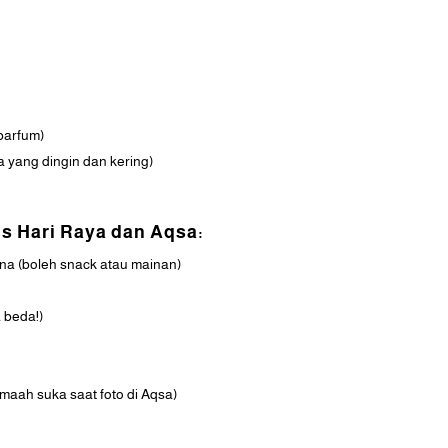
/parfum)
 yang dingin dan kering)
s Hari Raya dan Aqsa:
ina (boleh snack atau mainan)
 beda!)
amaah suka saat foto di Aqsa)