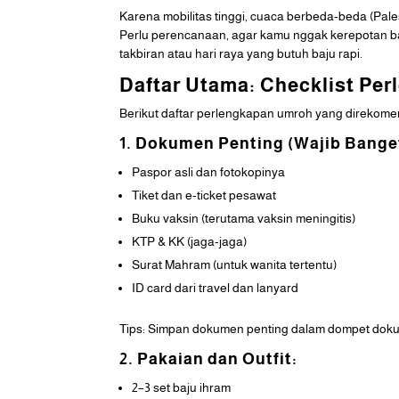
Karena mobilitas tinggi, cuaca berbeda-beda (Pale
Perlu perencanaan, agar kamu nggak kerepotan baw
takbiran atau hari raya yang butuh baju rapi.
Daftar Utama: Checklist Pe
Berikut daftar perlengkapan umroh yang direkomen
1. Dokumen Penting (Wajib Banget
Paspor asli dan fotokopinya
Tiket dan e-ticket pesawat
Buku vaksin (terutama vaksin meningitis)
KTP & KK (jaga-jaga)
Surat Mahram (untuk wanita tertentu)
ID card dari travel dan lanyard
Tips: Simpan dokumen penting dalam dompet dokum
2. Pakaian dan Outfit:
2–3 set baju ihram