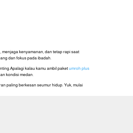
h, menjaga kenyamanan, dan tetap rapi saat
enang dan fokus pada ibadah.
enting.Apalagi kalau kamu ambil paket
umroh plus
dan kondisi medan.
ran paling berkesan seumur hidup. Yuk, mulai
Jl. Jatibaru Raya No.56A, Jakarta
Pusat 10150, Indonesia