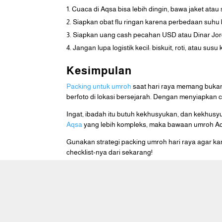
Cuaca di Aqsa bisa lebih dingin, bawa jaket atau
Siapkan obat flu ringan karena perbedaan suhu 
Siapkan uang cash pecahan USD atau Dinar Jord
Jangan lupa logistik kecil: biskuit, roti, atau s
Kesimpulan
Packing untuk umroh
saat hari raya memang bukan 
berfoto di lokasi bersejarah. Dengan menyiapkan c
Ingat, ibadah itu butuh kekhusyukan, dan kekhusy
Aqsa
yang lebih kompleks, maka bawaan umroh Aqsa 
Gunakan strategi packing umroh hari raya agar ka
checklist-nya dari sekarang!
Caraka Wisata Tour adalah
perusahaan travel agent yang