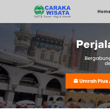
Hom
Perja
Bergabung
de
🕋 Umrah Plus