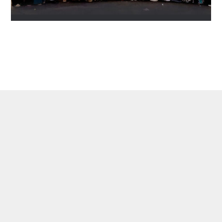
Caraka Wisata Tour adalah perusahaan
travel agent yang melayani
penyelenggaraan Haji Khusus (atau Haji
Plus), Umrah & Halal Tour.