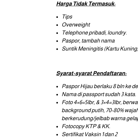
Harga Tidak Termasuk
:
Tips
Overweight
Telephone pribadi, loundry.
Paspor, tambah nama
Suntik Meningitis (Kartu Kuning
Syarat-syarat Pendaftaran:
Paspor Hijau berlaku 8 bln ke d
Nama di passport sudah 3 kata.
Foto 4×6=5lbr, & 3×4=3lbr, berwa
background putih, 70-80% wajah
berkerudung/jelbab warna gela
Fotocopy KTP & KK.
Sertifikat Vaksin 1 dan 2