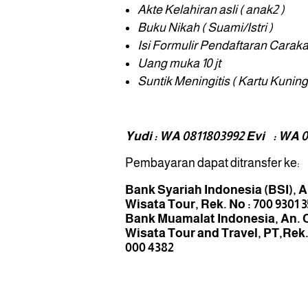
Akte Kelahiran asli ( anak2 )
Buku Nikah ( Suami/Istri )
Isi Formulir Pendaftaran Carak
Uang muka
10 jt
Suntik Meningitis ( Kartu Kuning
Yudi : WA 0811803992
Evi : WA 
Pembayaran dapat ditransfer ke:
Bank Syariah Indonesia (BSI),
A
Wisata Tour, Rek. No : 700 9301 
Bank Muamalat Indonesia, An. 
Wisata Tour and Travel, PT,
Rek.
000 4382