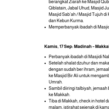
berangkat Ziarah ke Masjid Qub
Qiblatain, Jabal Uhud, Masjid J
Masjid Sab’ah / Masjid Tujuh di
dan Kebun Kurma.
Memperbanyak ibadah di Masjid
Kamis, 17 Sep: Madinah – Makk
Perbanyak ibadah di
Masjidi Na
Setelah shalat dzuhur dan maka
dengan sudah ber ihram, jemaa
ke Masjid Bir Ali untuk mengamb
Umrah.
Sambil diiringi talbiyah, jemaah
ke Makkah.
Tiba di Makkah, check in hotel
malam, istirahat sejenak di kama