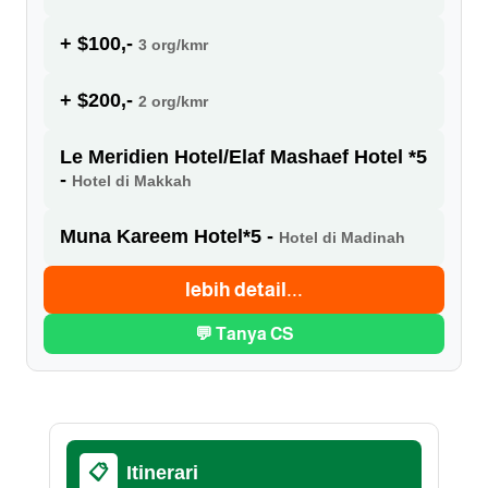
+ $100,-
3 org/kmr
+ $200,-
2 org/kmr
Le Meridien Hotel/Elaf Mashaef Hotel *5
-
Hotel di Makkah
Muna Kareem Hotel*5 -
Hotel di Madinah
lebih detail...
💬 Tanya CS
📋
Itinerari