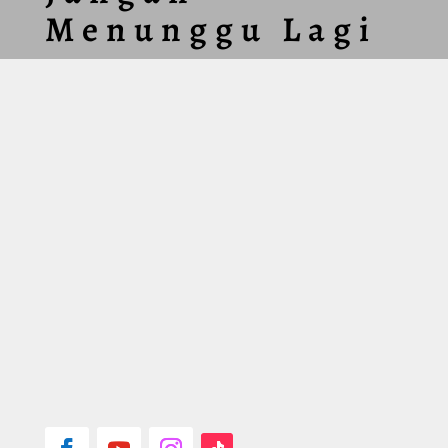
Menunggu Lagi
Konsultasi Paket Umroh Plus
Aqsa
Caraka Wisata Tour adalah perusahaan
travel agent yang melayani
penyelenggaraan Haji Khusus (atau Haji
Plus), Umrah & Halal Tour.