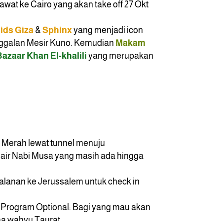
awat ke Cairo yang akan take off 27 Okt
ids Giza
&
Sphinx
yang menjadi icon
inggalan Mesir Kuno. Kemudian
Makam
Bazaar Khan El-kha
lili
yang merupakan
 Merah lewat tunnel menuju
air Nabi Musa yang masih ada hingga
jalanan ke Jerussalem untuk check in
i. Program Optional: Bagi yang mau akan
a wahyu Taurat.