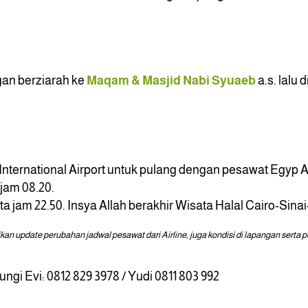
gan berziarah ke
Maqam & Masjid Nabi Syuaeb
a.s. lalu
International Airport untuk pulang dengan pesawat Egyp Air
 jam 08.20.
rta jam 22.50. Insya Allah berakhir Wisata Halal Cairo-S
n update perubahan jadwal pesawat dari Airline, juga kondisi di lapangan serta
gi Evi: 0812 829 3978 / Yudi 0811 803 992