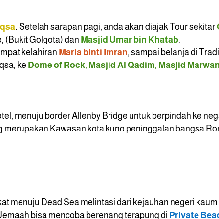
Aqsa
.
Setelah sarapan pagi, anda akan diajak Tour sekitar
, (Bukit Golgota) dan
Masjid Umar bin Khatab
.
tempat kelahiran
Maria binti Imran
, sampai belanja di Trad
Aqsa, ke
Dome of Rock
,
Masjid Al Qadim
,
Masjid Marwan
tel, menuju border Allenby Bridge untuk berpindah ke neg
g merupakan Kawasan kota kuno peninggalan bangsa Rom
kat menuju Dead Sea melintasi dari kejauhan negeri kaum
l. Jemaah bisa mencoba berenang terapung di
Private Be