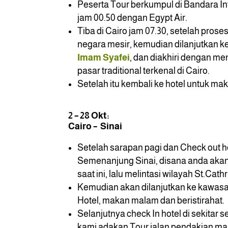
Peserta Tour berkumpul di Bandara Int
jam 00.50 dengan Egypt Air.
Tiba di Cairo jam 07.30, setelah prose
negara mesir, kemudian dilanjutkan k
Imam Syafei
, dan diakhiri dengan m
pasar traditional terkenal di Cairo.
Setelah itu kembali ke hotel untuk ma
2 – 28 Okt:
Cairo – Sinai
Setelah sarapan pagi dan Check out 
Semenanjung Sinai, disana anda akan
saat ini, lalu melintasi wilayah St.Cath
Kemudian akan dilanjutkan ke kawasan
Hotel, makan malam dan beristirahat.
Selanjutnya check In hotel di sekitar
kami adakan Tour jalan pendakian m