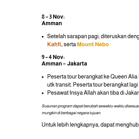
8 – 3 Nov:
Amman
Setelah sarapan pagi, diteruskan den
Kahfi
,
serta
Mount Nebo
.
9 – 4 Nov:
Amman – Jakarta
Peserta tour berangkat ke Queen Alia 
utk transit. Peserta tour berangkat lagi
Pesawat Insya Allah akan tiba di Jaka
Susunan program dapat berubah sewaktu-waktu disesuaika
mungkin di berbagai negara tujuan.
Untuk lebih lengkapnya, dapat menghubun