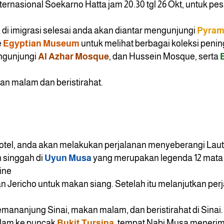
ernasional Soekarno Hatta jam 20.30 tgl 26 Okt, untuk pes
s di imigrasi selesai anda akan diantar mengunjungi
Pyram
e
Egyptian Museum
untuk melihat berbagai koleksi pen
engunjungi
Al Azhar Mosque
, dan Hussein Mosque, serta
kan malam dan beristirahat.
hotel, anda akan melakukan perjalanan menyeberangi Laut
 singgah di
Uyun Musa
yang merupakan legenda 12 mata 
rine
 Jericho untuk makan siang. Setelah itu melanjutkan per
 semananjung Sinai, makan malam, dan beristirahat di Sina
alam ke puncak
Bukit Tursina
, tempat Nabi Musa menerim