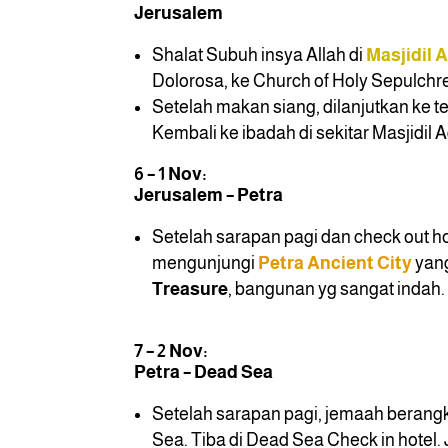
Jerusalem
Shalat Subuh insya Allah di
Masjidil 
Dolorosa, ke Church of Holy Sepulchre
Setelah makan siang, dilanjutkan ke 
Kembali ke ibadah di sekitar Masjidil 
6 – 1 Nov:
Jerusalem – Petra
Setelah sarapan pagi dan check out ho
mengunjungi
Petra Ancient City
yan
Treasure
, bangunan yg sangat indah.
7 – 2 Nov:
Petra – Dead Sea
Setelah sarapan pagi, jemaah berang
Sea. Tiba di Dead Sea Check in hote